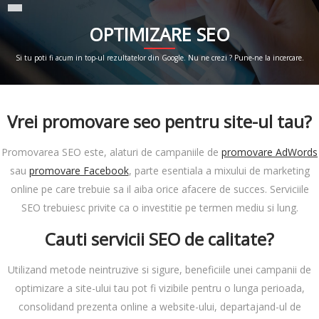
OPTIMIZARE SEO
Si tu poti fi acum in top-ul rezultatelor din Google. Nu ne crezi ? Pune-ne la incercare.
Vrei promovare seo pentru site-ul tau?
Promovarea SEO este, alaturi de campaniile de
promovare AdWords
sau
promovare Facebook
, parte esentiala a mixului de marketing
online pe care trebuie sa il aiba orice afacere de succes. Serviciile
SEO trebuiesc privite ca o investitie pe termen mediu si lung.
Cauti servicii SEO de calitate?
Utilizand metode neintruzive si sigure, beneficiile unei campanii de
optimizare a site-ului tau pot fi vizibile pentru o lunga perioada,
consolidand prezenta online a website-ului, departajand-ul de